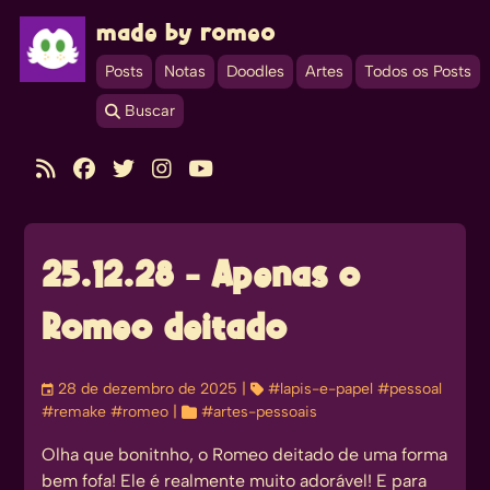
made by romeo
Posts
Notas
Doodles
Artes
Todos os Posts
 Buscar





25.12.28 - Apenas o
Romeo deitado
󰃭
28 de dezembro de 2025
| 
#lapis-e-papel
#pessoal
#remake
#romeo
| 
#artes-pessoais
Olha que bonitnho, o Romeo deitado de uma forma
bem fofa! Ele é realmente muito adorável! E para