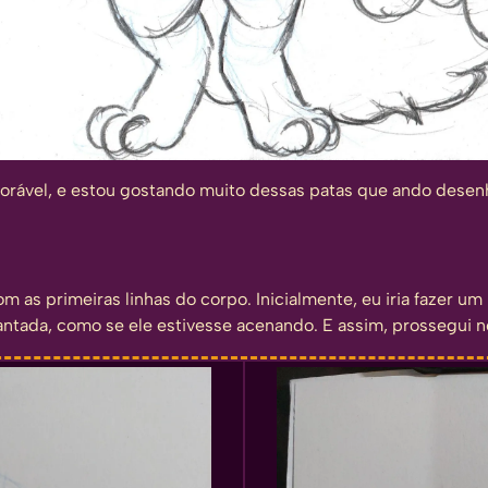
rável, e estou gostando muito dessas patas que ando desenh
as primeiras linhas do corpo. Inicialmente, eu iria fazer 
vantada, como se ele estivesse acenando. E assim, prossegui 