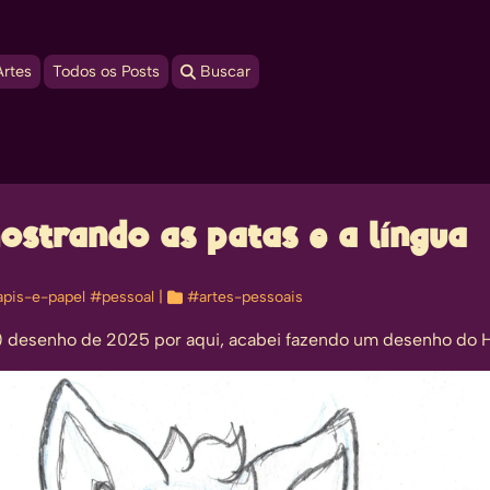
Artes
Todos os Posts
 Buscar
ostrando as patas e a língua
apis-e-papel
#pessoal
| 
#artes-pessoais
o) desenho de 2025 por aqui, acabei fazendo um desenho do H