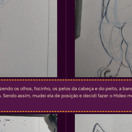
zendo os olhos, focinho, os pelos da cabeça e do peito, a band
. Sendo assim, mudei ela de posição e decidi fazer o Hideo m