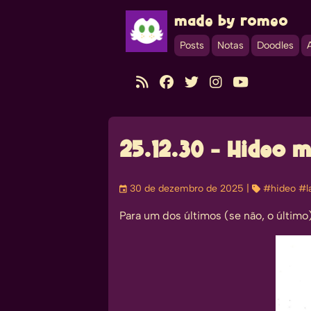
made by romeo
Posts
Notas
Doodles





25.12.30 - Hideo m
󰃭
30 de dezembro de 2025
| 
#hideo
#l
Para um dos últimos (se não, o últim