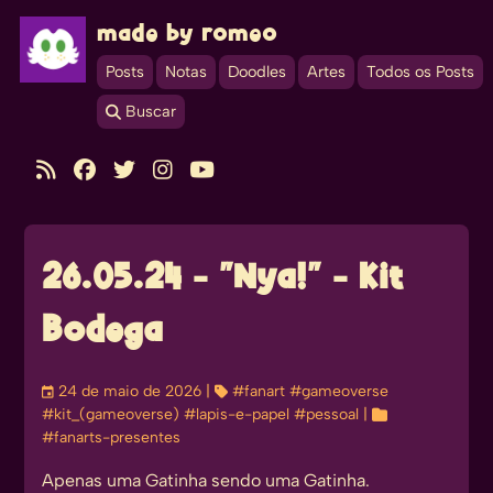
made by romeo
Posts
Notas
Doodles
Artes
Todos os Posts
 Buscar





26.05.24 - "Nya!" - Kit
Bodega
󰃭
24 de maio de 2026
| 
#fanart
#gameoverse
#kit_(gameoverse)
#lapis-e-papel
#pessoal
| 
#fanarts-presentes
Apenas uma Gatinha sendo uma Gatinha.