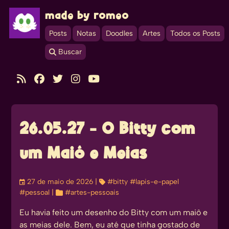
made by romeo
Posts
Notas
Doodles
Artes
Todos os Posts
 Buscar





26.05.27 - O Bitty com
um Maiô e Meias
󰃭
27 de maio de 2026
| 
#bitty
#lapis-e-papel
#pessoal
| 
#artes-pessoais
Eu
havia feito um desenho do Bitty
com um maiô e
as meias dele. Bem, eu até que tinha gostado de