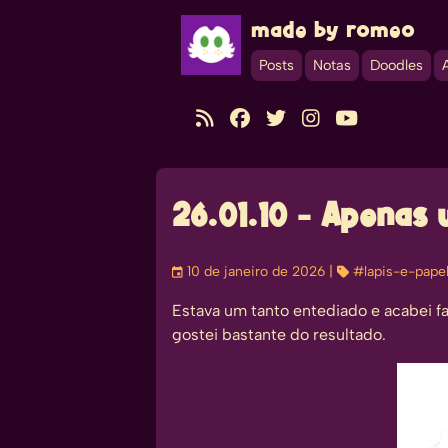
made by romeo
Posts
Notas
Doodles





26.01.10 - Apena
󰃭
10 de janeiro de 2026
| 
#lapis-e-pape
Estava um tanto entediado e acabei f
gostei bastante do resultado.