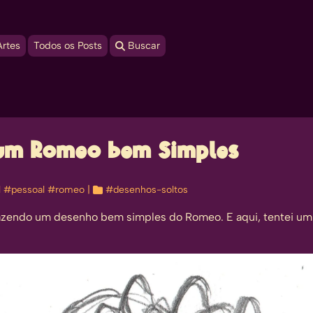
Artes
Todos os Posts
 Buscar
s um Romeo bem Simples
l
#pessoal
#romeo
| 
#desenhos-soltos
azendo um desenho bem simples do Romeo. E aqui, tentei um 