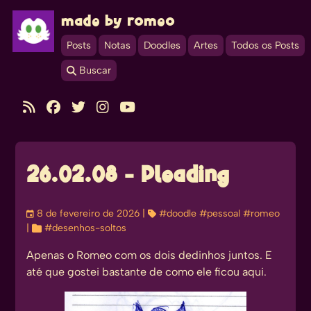
made by romeo
Posts
Notas
Doodles
Artes
Todos os Posts
 Buscar





26.02.08 - Pleading
󰃭
8 de fevereiro de 2026
| 
#doodle
#pessoal
#romeo
| 
#desenhos-soltos
Apenas o Romeo com os dois dedinhos juntos. E
até que gostei bastante de como ele ficou aqui.