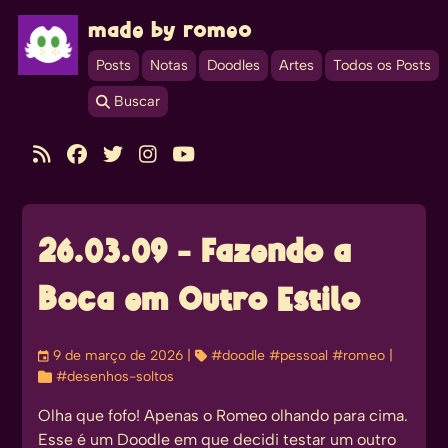
made by romeo
Posts
Notas
Doodles
Artes
Todos os Posts
 Buscar





26.03.09 - Fazendo a
Boca em Outro Estilo
󰃭
9 de março de 2026
| 
#doodle
#pessoal
#romeo
|

#desenhos-soltos
Olha que fofo! Apenas o Romeo olhando para cima.
Esse é um Doodle em que decidi testar um outro