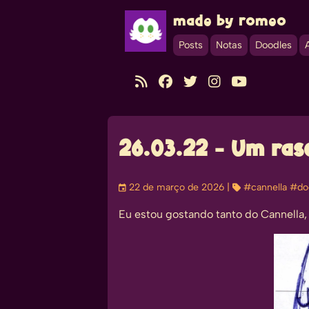
made by romeo
Posts
Notas
Doodles





26.03.22 - Um ras
󰃭
22 de março de 2026
| 
#cannella
#do
Eu estou gostando tanto do Cannella,