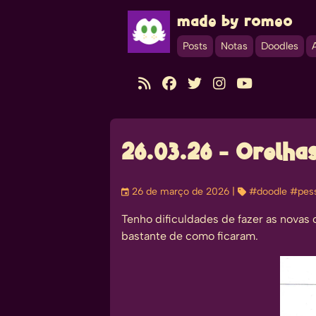
made by romeo
Posts
Notas
Doodles





26.03.26 - Orelha
󰃭
26 de março de 2026
| 
#doodle
#pess
Tenho dificuldades de fazer as novas
bastante de como ficaram.