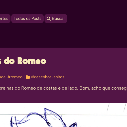
Artes
Todos os Posts
 Buscar
s do Romeo
oal
#romeo
| 
#desenhos-soltos
 orelhas do Romeo de costas e de lado. Bom, acho que conseg