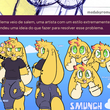
oblema veio de
salem
, uma artista com um estilo extremamente
endeu uma ideia do que fazer para resolver esse problema.