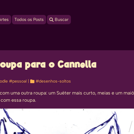
Artes
Todos os Posts
 Buscar
Roupa para o Cannella
odle
#pessoal
| 
#desenhos-soltos
a com uma outra roupa:
um Suéter mais curto, meias e um maiô
 com essa roupa.