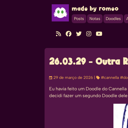
made by romeo
Posts
Notas
Doodles





26.03.29 - Outra 
󰃭
29 de março de 2026
| 
#cannella
#do
Eu havia feito um Doodle do Cannell
decidi fazer um segundo Doodle dele