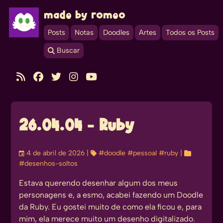
made by romeo
Posts
Notas
Doodles
Artes
Todos os Posts
 Buscar





26.04.04 - Ruby
󰃭
4 de abril de 2026
| 
#doodle
#pessoal
#ruby
| 
#desenhos-soltos
Estava querendo desenhar algum dos meus
personagens e, a esmo, acabei fazendo um Doodle
da Ruby. Eu gostei muito de como ela ficou e, para
mim, ela merece muito um desenho digitalizado.