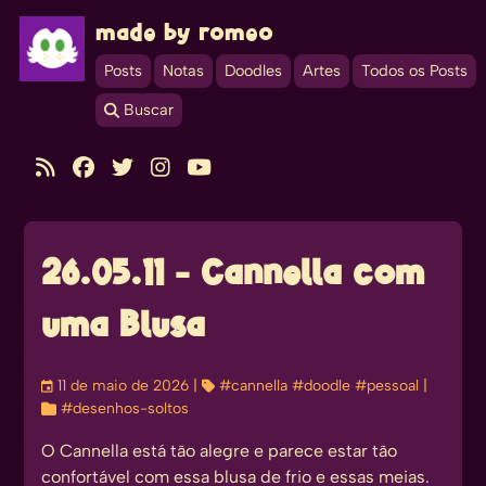
made by romeo
Posts
Notas
Doodles
Artes
Todos os Posts
 Buscar





26.05.11 - Cannella com
uma Blusa
󰃭
11 de maio de 2026
| 
#cannella
#doodle
#pessoal
|

#desenhos-soltos
O Cannella está tão alegre e parece estar tão
confortável com essa blusa de frio e essas meias.