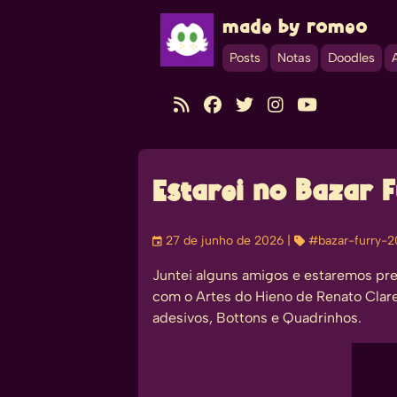
made by romeo
Posts
Notas
Doodles





Estarei no Bazar 
󰃭
27 de junho de 2026
| 
#bazar-furry-
Juntei alguns amigos e estaremos pr
com o Artes do Hieno de Renato Clar
adesivos, Bottons e Quadrinhos.