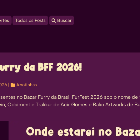
Artes
Todos os Posts
 Buscar
Furry da BFF 2026!
2026
| 
#notinhas
esentes no Bazar Furry da
Brasil FurFest 2026
sob o nome de “
ein, Odaiment e Trakkar de Acir Gomes e Bako Artworks de Ba