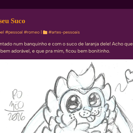
seu Suco
el
#pessoal
#romeo
| 
#artes-pessoais
tado num banquinho e com o suco de laranja dele! Acho que 
bem adorável, e que pra mim, ficou bem bonitinho.