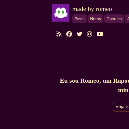
made by romeo
Posts
Notas
Doodles





Eu sou Romeo, um Rapoelh
min
Veja t