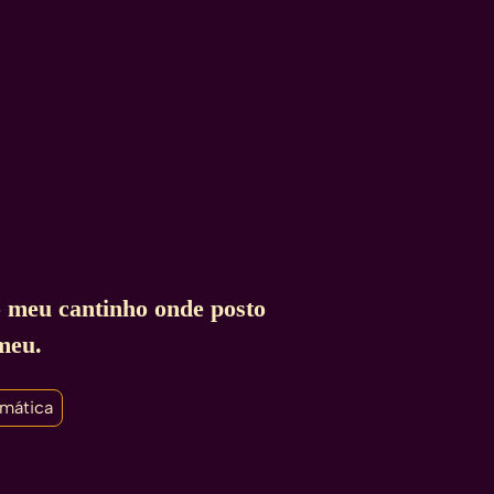
o meu cantinho onde posto
meu.
rmática