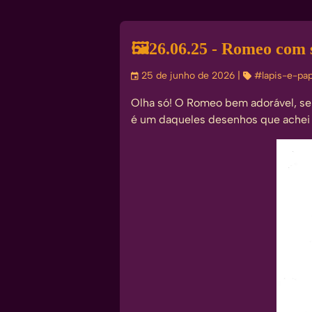
🖼️
26.06.25 - Romeo com 
󰃭
25 de junho de 2026
| 
#lapis-e-pap
Olha só! O Romeo bem adorável, sen
é um daqueles desenhos que achei 