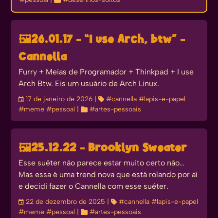
🖼️
26.01.17 - “I use Arch, btw” -
Cannella
Furry + Meias de Programador + Thinkpad + I use
Arch Btw. Eis um usuário de Arch Linux.
󰃭
17 de janeiro de 2026
| 
#cannella
#lapis-e-papel
#meme
#pessoal
| 
#artes-pessoais
🖼️
25.12.22 - Brooklyn Sweater
Esse suéter não parece estar muito certo não…
Mas essa é uma trend nova que está rolando por aí
e decidi fazer o Cannella com esse suéter.
󰃭
22 de dezembro de 2025
| 
#cannella
#lapis-e-papel
#meme
#pessoal
| 
#artes-pessoais