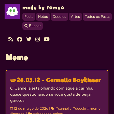
made by romeo
Posts
Notas
Doodles
Artes
Todos os Posts
 Buscar





Meme
✏️
26.03.12 - Cannella Boykisser
O Cannella está olhando com aquela carinha,
quase questionando se você gosta de beijar
garotos.
󰃭
12 de março de 2026
| 
#cannella
#doodle
#meme
#pessoal
| 
#desenhos-soltos