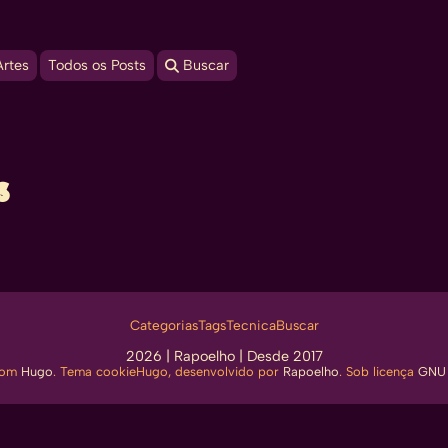
Artes
Todos os Posts
 Buscar
s
Categorias
Tags
Tecnica
Buscar
2026 |
Rapoelho
| Desde 2017
com
Hugo
. Tema cookieHugo, desenvolvido por
Rapoelho
. Sob licença
GNU