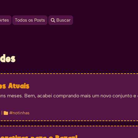
Artes
Todos os Posts
 Buscar
ades
s Atuais
uns meses. Bem, acabei comprando mais um novo conjunto e
| 
#notinhas