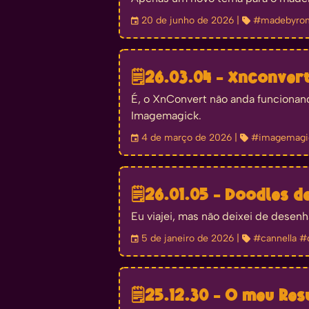
󰃭
20 de junho de 2026
| 
#madebyro
🗒️
26.03.04 - Xnconver
É, o XnConvert não anda funcionand
Imagemagick.
󰃭
4 de março de 2026
| 
#imagemagi
🗒️
26.01.05 - Doodles d
Eu viajei, mas não deixei de desenh
󰃭
5 de janeiro de 2026
| 
#cannella
#
🗒️
25.12.30 - O meu Re