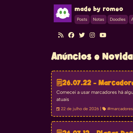
made by romeo
Posts
Notas
Doodles





Anúncios e Novid
🗒️
26.07.22 - Marcadore
Comecei a usar marcadores há alg
atuais
󰃭
22 de julho de 2026
| 
#marcadores