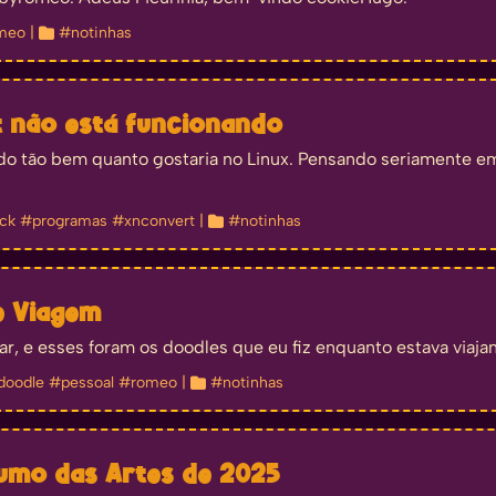
meo
| 
#notinhas
t não está funcionando
o tão bem quanto gostaria no Linux. Pensando seriamente em 
ck
#programas
#xnconvert
| 
#notinhas
e Viagem
ar, e esses foram os doodles que eu fiz enquanto estava viaja
doodle
#pessoal
#romeo
| 
#notinhas
sumo das Artes de 2025