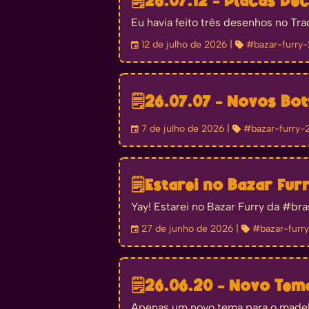
🗒️
26.07.12 - Placas De
Eu havia feito três desenhos no Tra
󰃭
12 de julho de 2026
| 
#bazar-furry
🗒️
26.07.07 - Novos Bot
󰃭
7 de julho de 2026
| 
#bazar-furry-
🗒️
Estarei no Bazar Fur
Yay! Estarei no Bazar Furry da #bra
󰃭
27 de junho de 2026
| 
#bazar-furr
🗒️
26.06.20 - Novo Te
Apenas um novo tema para o madeb