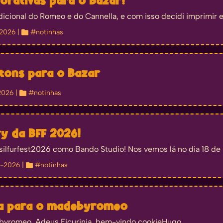
corativas para o Bazar!
dicional do Romeo e do Cannella, e com isso decidi imprimir e
-2026
| 
#notinhas
tons para o Bazar
2026
| 
#notinhas
ry da BFF 2026!
silfurfest2026 como Bando Studio! Nos vemos lá no dia 18 de J
y-2026
| 
#notinhas
ma para o madebyromeo
yromeo. Adeus Ficurinia, bem-vindo cookieHugo.