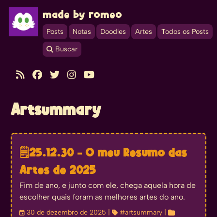
made by romeo
Posts
Notas
Doodles
Artes
Todos os Posts
 Buscar





Artsummary
🗒️
25.12.30 - O meu Resumo das
Artes de 2025
Fim de ano, e junto com ele, chega aquela hora de
escolher quais foram as melhores artes do ano.
󰃭
30 de dezembro de 2025
| 
#artsummary
| 