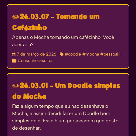
✏️
26.03.07 - Tomando um
Cafézinho
Apenas o Mocha tomando um cafézinho. Você
aceitaria?
󰃭
7 de março de 2026
| 
#doodle
#mocha
#pessoal
|

#desenhos-soltos
✏️
26.03.01 - Um Doodle simples
do Mocha
Fazia algum tempo que eu não desenhava o
Mocha, e assim decidi fazer um Doodle bem
simples dele. Esse é um personagem que gosto
de desenhar.