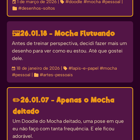
󰃭
1 de março de 2026
| 
#doodle
#mocha
#pessoal
|

#desenhos-soltos
🖼️
26.01.18 - Mocha Flutuando
Antes de treinar perspectiva, decidi fazer mais um
desenho para ver como eu estou. Até que gostei
dele.
󰃭
18 de janeiro de 2026
| 
#lapis-e-papel
#mocha
#pessoal
| 
#artes-pessoais
✏️
26.01.07 - Apenas o Mocha
deitado
Um Doodle do Mocha deitado, uma pose em que
eu não faço com tanta frequência. E ele ficou
adorável.