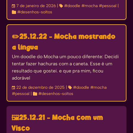
󰃭
7 de janeiro de 2026
| 
#doodle
#mocha
#pessoal
|

#desenhos-soltos
✏️
25.12.22 - Mocha mostrando
a língua
Um doodle do Mocha um pouco diferente: Decidi
tentar fazer hachuras com a caneta. Esse é um
resultado que gostei. e que pra mim, ficou
adorável
󰃭
22 de dezembro de 2025
| 
#doodle
#mocha
#pessoal
| 
#desenhos-soltos
🖼️
25.12.21 - Mocha com um
Visco