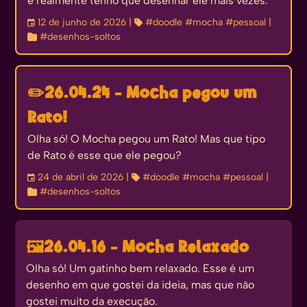
e realmente tenho que desenhar ele mais vezes.
󰃭
12 de junho de 2026
| 
#doodle
#mocha
#pessoal
|

#desenhos-soltos
✏️
26.04.24 - Mocha pegou um
Rato!
Olha só! O Mocha pegou um Rato! Mas que tipo
de Rato é esse que ele pegou?
󰃭
24 de abril de 2026
| 
#doodle
#mocha
#pessoal
|

#desenhos-soltos
🖼️
26.04.16 - Mocha Relaxado
Olha só! Um gatinho bem relaxado. Esse é um
desenho em que gostei da ideia, mas que não
gostei muito da execução.