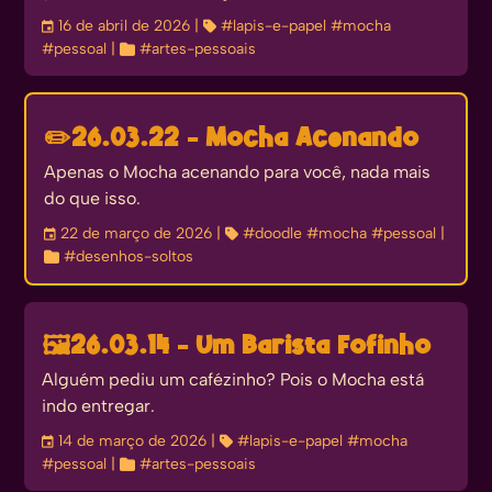
󰃭
16 de abril de 2026
| 
#lapis-e-papel
#mocha
#pessoal
| 
#artes-pessoais
✏️
26.03.22 - Mocha Acenando
Apenas o Mocha acenando para você, nada mais
do que isso.
󰃭
22 de março de 2026
| 
#doodle
#mocha
#pessoal
|

#desenhos-soltos
🖼️
26.03.14 - Um Barista Fofinho
Alguém pediu um cafézinho? Pois o Mocha está
indo entregar.
󰃭
14 de março de 2026
| 
#lapis-e-papel
#mocha
#pessoal
| 
#artes-pessoais