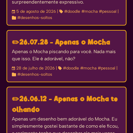
surpreendentemente expressivo.
󰃭
5 de agosto de 2026
| 
#doodle
#mocha
#pessoal
|

#desenhos-soltos
✏️
26.07.28 - Apenas o Mocha
Apenas o Mocha piscando para você. Nada mais
que isso. Ele é adorável, não?
󰃭
28 de julho de 2026
| 
#doodle
#mocha
#pessoal
|

#desenhos-soltos
✏️
26.06.12 - Apenas o Mocha te
olhando
Apenas um desenho bem adorável do Mocha. Eu
simplesmente gostei bastante de como ele ficou,