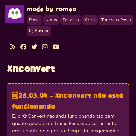
made by romeo
Posts
Notas
Doodles
Artes
Todos os Posts
 Buscar





Xnconvert
🗒️
26.03.04 - Xnconvert não está
funcionando
É, o XnConvert não anda funcionando tão bem
quanto gostaria no Linux. Pensando seriamente
em substituir ele por um Script do Imagemagick.