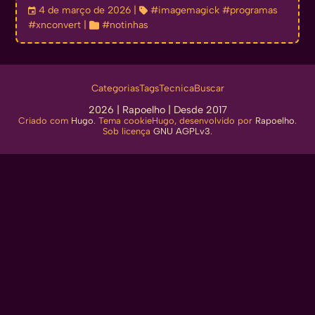
󰃭
4 de março de 2026
| 
#imagemagick
#programas
#xnconvert
| 
#notinhas
Categorias
Tags
Tecnica
Buscar
2026 |
Rapoelho
| Desde 2017
Criado com
Hugo
. Tema cookieHugo, desenvolvido por
Rapoelho
.
Sob licença
GNU AGPLv3
.