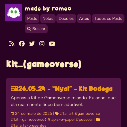
made by romeo
Posts
Notas
Doodles
Artes
Todos os Posts
 Buscar





Kit_(gameoverse)
🖼️
26.05.24 - “Nya!” - Kit Bodega
Apenas a Kit de Gameoverse miando. Eu achei que
ela realmnente ficou bem adorável.
󰃭
24 de maio de 2026
| 
#fanart
#gameoverse
#kit_(gameoverse)
#lapis-e-papel
#pessoal
| 
#fanarts-presentes