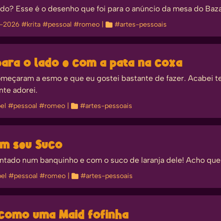
do? Esse é o desenho que foi para o anúncio da mesa do Bazar
y-2026
#krita
#pessoal
#romeo
| 
#artes-pessoais
para o lado e com a pata na coxa
eçaram a esmo e que eu gostei bastante de fazer. Acabei t
nte adorei.
el
#pessoal
#romeo
| 
#artes-pessoais
om seu Suco
tado num banquinho e com o suco de laranja dele! Acho que 
el
#pessoal
#romeo
| 
#artes-pessoais
 como uma Maid fofinha