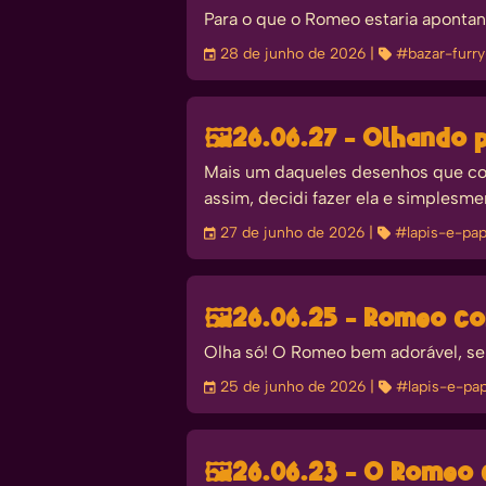
Para o que o Romeo estaria apontan
󰃭
28 de junho de 2026
| 
#bazar-furr
🖼️
26.06.27 - Olhando 
Mais um daqueles desenhos que com
assim, decidi fazer ela e simplesme
󰃭
27 de junho de 2026
| 
#lapis-e-pap
🖼️
26.06.25 - Romeo c
Olha só! O Romeo bem adorável, sen
󰃭
25 de junho de 2026
| 
#lapis-e-pap
🖼️
26.06.23 - O Romeo