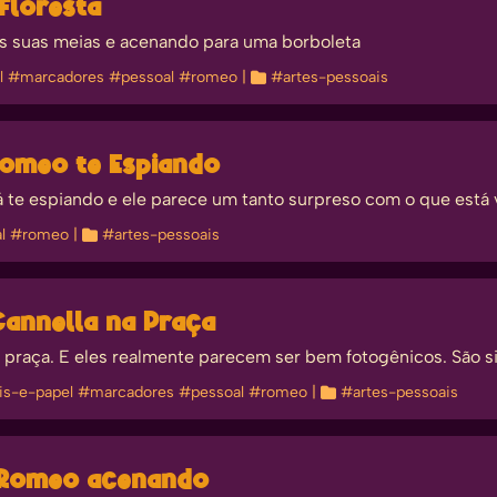
Floresta
s suas meias e acenando para uma borboleta
l
#marcadores
#pessoal
#romeo
| 
#artes-pessoais
Romeo te Espiando
 te espiando e ele parece um tanto surpreso com o que está 
l
#romeo
| 
#artes-pessoais
Cannella na Praça
praça. E eles realmente parecem ser bem fotogênicos. São s
is-e-papel
#marcadores
#pessoal
#romeo
| 
#artes-pessoais
o Romeo acenando