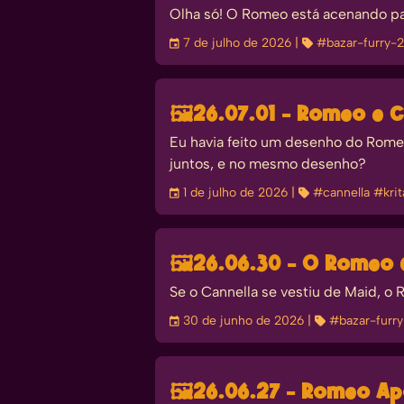
Olha só! O Romeo está acenando pa
󰃭
7 de julho de 2026
| 
#bazar-furry-
🖼️
26.07.01 - Romeo e 
Eu havia feito um desenho do Romeo
juntos, e no mesmo desenho?
󰃭
1 de julho de 2026
| 
#cannella
#krit
🖼️
26.06.30 - O Romeo
Se o Cannella se vestiu de Maid, o
󰃭
30 de junho de 2026
| 
#bazar-furr
🖼️
26.06.27 - Romeo A