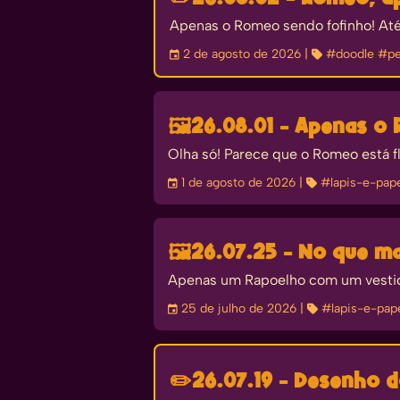
Apenas o Romeo sendo fofinho! Até
󰃭
2 de agosto de 2026
| 
#doodle
#pe
🖼️
26.08.01 - Apenas o
Olha só! Parece que o Romeo está f
󰃭
1 de agosto de 2026
| 
#lapis-e-pap
🖼️
26.07.25 - No que m
Apenas um Rapoelho com um vestido
󰃭
25 de julho de 2026
| 
#lapis-e-pap
✏️
26.07.19 - Desenho d