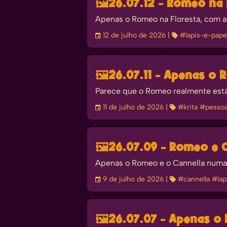
🖼️
26.07.12 - Romeo na 
Apenas o Romeo na Floresta, com a
󰃭
12 de julho de 2026
| 
#lapis-e-pape
🖼️
26.07.11 - Apenas o 
Parece que o Romeo realmente está
󰃭
11 de julho de 2026
| 
#krita
#pessoa
🖼️
26.07.09 - Romeo e 
Apenas o Romeo e o Cannella numa 
󰃭
9 de julho de 2026
| 
#cannella
#lap
🖼️
26.07.07 - Apenas 