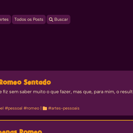
Artes
Todos os Posts
 Buscar
 Romeo Sentado
iz sem saber muito o que fazer, mas que, para mim, o result
el
#pessoal
#romeo
| 
#artes-pessoais
apenas Romeo