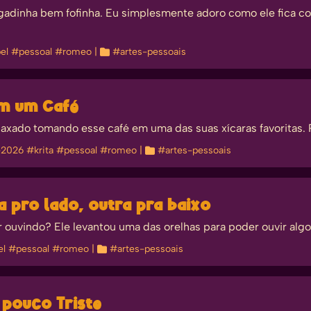
nha bem fofinha. Eu simplesmente adoro como ele fica com
el
#pessoal
#romeo
| 
#artes-pessoais
om um Café
xado tomando esse café em uma das suas xícaras favoritas. 
-2026
#krita
#pessoal
#romeo
| 
#artes-pessoais
a pro lado, outra pra baixo
ouvindo? Ele levantou uma das orelhas para poder ouvir algo
el
#pessoal
#romeo
| 
#artes-pessoais
 pouco Triste