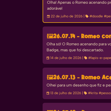
Olha! Apenas o Romeo acenando pra 
adorável
󰃭
22 de julho de 2026
| 
#doodle
#pe
🖼️
26.07.14 - Romeo c
Olha só! O Romeo acenando para voc
Badge, mas que foi descartado.
󰃭
14 de julho de 2026
| 
#lapis-e-pape
🖼️
26.07.13 - Romeo Ac
Olhei para um desenho que fiz e pen
󰃭
13 de julho de 2026
| 
#krita
#pesso