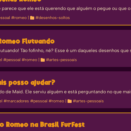
 parece que ele está querendo que alguém o pegue ou que o
ssoal
#romeo
| 
#desenhos-soltos
 Romeo Flutuando
lutuando! Tão fofinho, né? Esse é um daqueles desenhos que
el
#pessoal
#romeo
| 
#artes-pessoais
ais posso ajudar?
 de Maid. Ele serviu alguém e está perguntando no que mais
el
#marcadores
#pessoal
#romeo
| 
#artes-pessoais
o Romeo na Brasil FurFest