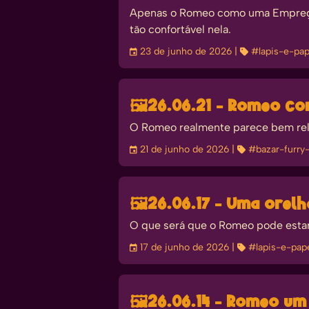
Apenas o Romeo como uma Empregadi
tão confortável nela.
󰃭
23 de junho de 2026
| 
#lapis-e-pap
🖼️
26.06.21 - Romeo c
O Romeo realmente parece bem rela
󰃭
21 de junho de 2026
| 
#bazar-furry
🖼️
26.06.17 - Uma orelh
O que será que o Romeo pode estar 
󰃭
17 de junho de 2026
| 
#lapis-e-pap
🖼️
26.06.14 - Romeo um