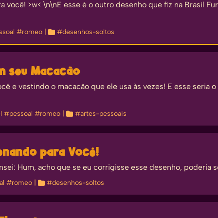
você! >w< \n\nE esse é o outro desenho que fiz na Brasil Fur
ssoal
#romeo
| 
#desenhos-soltos
om seu Macacão
ê e vestindo o macacão que ele usa às vezes! E esse seria o
l
#pessoal
#romeo
| 
#artes-pessoais
enando para Você!
sei: Hum, acho que se eu corrigisse esse desenho, poderia se
al
#romeo
| 
#desenhos-soltos