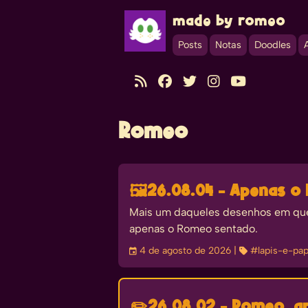
made by romeo
Posts
Notas
Doodles





Romeo
🖼️
26.08.04 - Apenas o
Mais um daqueles desenhos em que f
apenas o Romeo sentado.
󰃭
4 de agosto de 2026
| 
#lapis-e-pap
✏️
26.08.02 - Romeo, 