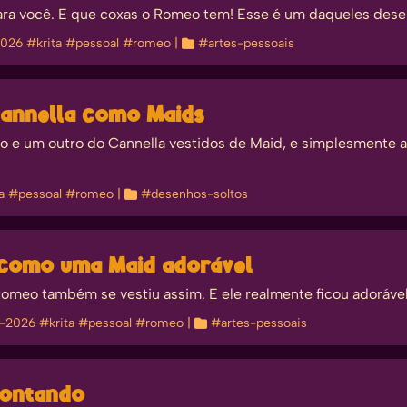
ra você. E que coxas o Romeo tem! Esse é um daqueles desen
2026
#krita
#pessoal
#romeo
| 
#artes-pessoais
Cannella como Maids
 e um outro do Cannella vestidos de Maid, e simplesmente ad
a
#pessoal
#romeo
| 
#desenhos-soltos
 como uma Maid adorável
 Romeo também se vestiu assim. E ele realmente ficou adorável
y-2026
#krita
#pessoal
#romeo
| 
#artes-pessoais
pontando