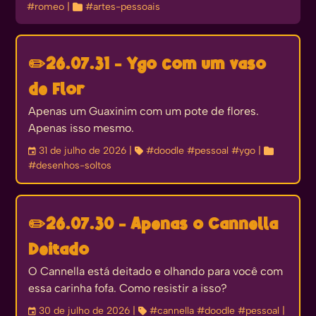
#romeo
| 
#artes-pessoais
✏️
26.07.31 - Ygo com um vaso
de Flor
Apenas um Guaxinim com um pote de flores.
Apenas isso mesmo.
󰃭
31 de julho de 2026
| 
#doodle
#pessoal
#ygo
| 
#desenhos-soltos
✏️
26.07.30 - Apenas o Cannella
Deitado
O Cannella está deitado e olhando para você com
essa carinha fofa. Como resistir a isso?
󰃭
30 de julho de 2026
| 
#cannella
#doodle
#pessoal
|