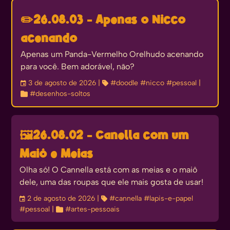
✏️
26.08.03 - Apenas o Nicco
acenando
Apenas um Panda-Vermelho Orelhudo acenando
para você. Bem adorável, não?
󰃭
3 de agosto de 2026
| 
#doodle
#nicco
#pessoal
|

#desenhos-soltos
🖼️
26.08.02 - Canella com um
Maiô e Meias
Olha só! O Cannella está com as meias e o maiô
dele, uma das roupas que ele mais gosta de usar!
󰃭
2 de agosto de 2026
| 
#cannella
#lapis-e-papel
#pessoal
| 
#artes-pessoais