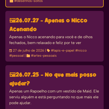

#desenhos-soltos
🖼️
26.07.27 - Apenas o Nicco
Acenando
Apenas o Nicco acenando para você e de olhos
fechados, bem relaxado e feliz por te ver
󰃭
27 de julho de 2026
| 
#lapis-e-papel
#nicco
#pessoal
| 
#artes-pessoais
🖼️
26.07.25 - No que mais posso
ajudar?
Apenas um Rapoelho com um vestido de Maid. Ele
serviu alguém e está perguntando no que mais ele
pode ajudar.