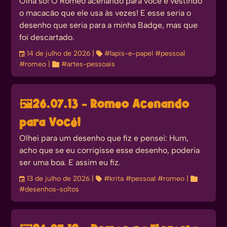
Olha só! O Romeo acenando para você e vestindo
o macacão que ele usa às vezes! E esse seria o
desenho que seria para a minha Badge, mas que
foi descartado.
󰃭
14 de julho de 2026
| 
#lapis-e-papel
#pessoal
#romeo
| 
#artes-pessoais
🖼️
26.07.13 - Romeo Acenando
para Você!
Olhei para um desenho que fiz e pensei: Hum,
acho que se eu corrigisse esse desenho, poderia
ser uma boa. E assim eu fiz.
󰃭
13 de julho de 2026
| 
#krita
#pessoal
#romeo
| 
#desenhos-soltos