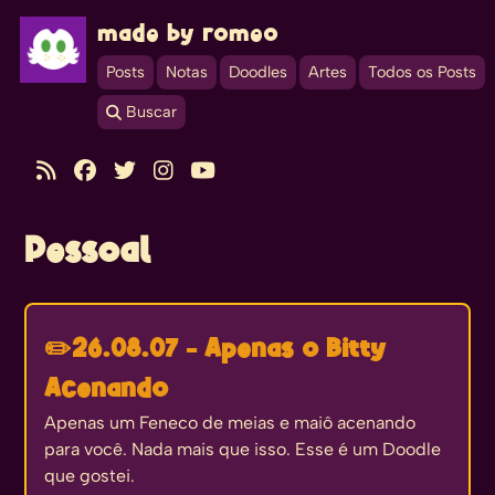
made by romeo
Posts
Notas
Doodles
Artes
Todos os Posts
 Buscar





Pessoal
✏️
26.08.07 - Apenas o Bitty
Acenando
Apenas um Feneco de meias e maiô acenando
para você. Nada mais que isso. Esse é um Doodle
que gostei.