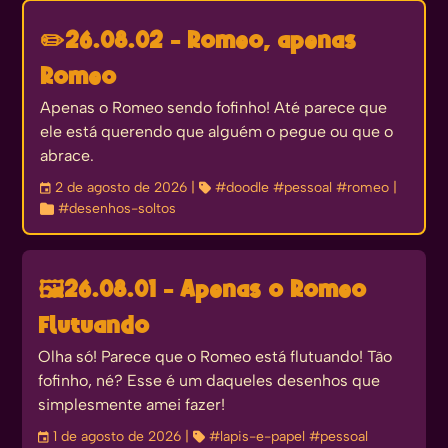
✏️
26.08.02 - Romeo, apenas
Romeo
Apenas o Romeo sendo fofinho! Até parece que
ele está querendo que alguém o pegue ou que o
abrace.
󰃭
2 de agosto de 2026
| 
#doodle
#pessoal
#romeo
|

#desenhos-soltos
🖼️
26.08.01 - Apenas o Romeo
Flutuando
Olha só! Parece que o Romeo está flutuando! Tão
fofinho, né? Esse é um daqueles desenhos que
simplesmente amei fazer!
󰃭
1 de agosto de 2026
| 
#lapis-e-papel
#pessoal