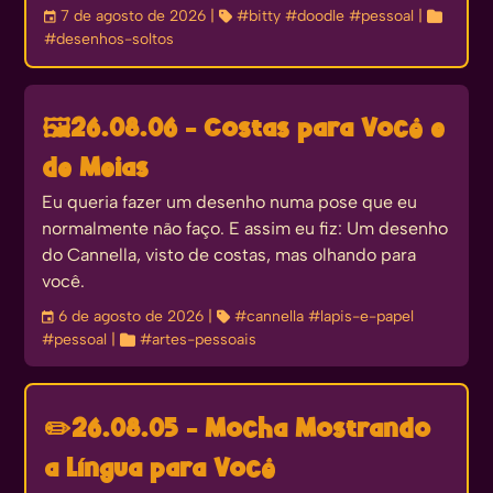
󰃭
7 de agosto de 2026
| 
#bitty
#doodle
#pessoal
| 
#desenhos-soltos
🖼️
26.08.06 - Costas para Você e
de Meias
Eu queria fazer um desenho numa pose que eu
normalmente não faço. E assim eu fiz: Um desenho
do Cannella, visto de costas, mas olhando para
você.
󰃭
6 de agosto de 2026
| 
#cannella
#lapis-e-papel
#pessoal
| 
#artes-pessoais
✏️
26.08.05 - Mocha Mostrando
a Língua para Você