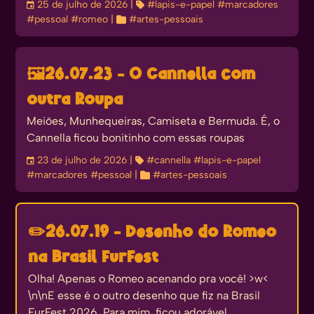
󰃭
25 de julho de 2026
| 
#lapis-e-papel
#marcadores
#pessoal
#romeo
| 
#artes-pessoais
🖼️
26.07.23 - O Cannella com
outra Roupa
Meiões, Munhequeiras, Camiseta e Bermuda. É, o
Cannella ficou bonitinho com essas roupas
󰃭
23 de julho de 2026
| 
#cannella
#lapis-e-papel
#marcadores
#pessoal
| 
#artes-pessoais
✏️
26.07.19 - Desenho do Romeo
na Brasil FurFest
Olha! Apenas o Romeo acenando pra você! >w<
\n\nE esse é o outro desenho que fiz na Brasil
FurFest 2026. Para mim, ficou adorável