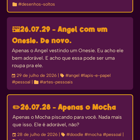

#desenhos-soltos
🖼️
26.07.29 - Angel com um
Onesie. De novo.
Apenas o Angel vestindo um Onesie. Eu acho ele
bem adorável. E acho que essa pode ser uma
roupa pra ele.
󰃭
29 de julho de 2026
| 
#angel
#lapis-e-papel
#pessoal
| 
#artes-pessoais
✏️
26.07.28 - Apenas o Mocha
Apenas o Mocha piscando para você. Nada mais
que isso. Ele é adorável, não?
󰃭
28 de julho de 2026
| 
#doodle
#mocha
#pessoal
|