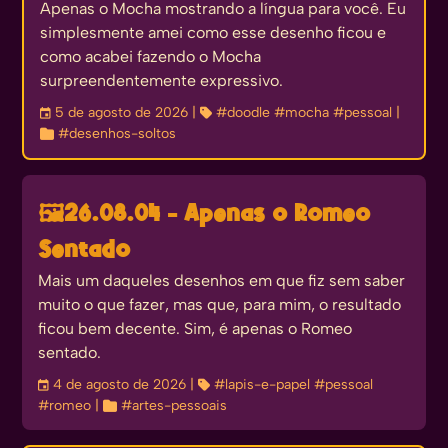
Apenas o Mocha mostrando a língua para você. Eu
simplesmente amei como esse desenho ficou e
como acabei fazendo o Mocha
surpreendentemente expressivo.
󰃭
5 de agosto de 2026
| 
#doodle
#mocha
#pessoal
|

#desenhos-soltos
🖼️
26.08.04 - Apenas o Romeo
Sentado
Mais um daqueles desenhos em que fiz sem saber
muito o que fazer, mas que, para mim, o resultado
ficou bem decente. Sim, é apenas o Romeo
sentado.
󰃭
4 de agosto de 2026
| 
#lapis-e-papel
#pessoal
#romeo
| 
#artes-pessoais