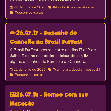
󰃭
22 de julho de 2026
| 
#doodle
#pessoal
#romeo
|

#desenhos-soltos
✏️
26.07.17 - Desenho do
Cannella na Brasil FurFest
A Brasil FurFest ocorreu entre os dias 17 e 19 de
Julho. E como não poderia deixar de ser, fiz
alguns desenhos do Romeo e do Cannella.
󰃭
22 de julho de 2026
| 
#cannella
#doodle
#pessoal
|

#desenhos-soltos
🖼️
26.07.14 - Romeo com seu
Macacão